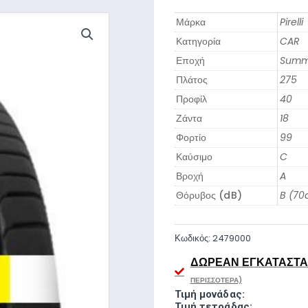
Μάρκα
Pirelli
Κατηγορία
CAR
Εποχή
Summ
Πλάτος
275
Προφίλ
40
Ζάντα
18
Φορτίο
99
Καύσιμο
C
Βροχή
A
Θόρυβος (dB)
B (70
Κωδικός:
2479000
ΔΩΡΕΆΝ ΕΓΚΑΤΆΣΤΑΣ
ΠΕΡΙΣΣΌΤΕΡΑ)
Τιμή μονάδας:
Τιμή τετράδας: