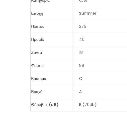
Κατηγορία
CAR
Εποχή
Summer
Πλάτος
275
Προφίλ
40
Ζάντα
18
Φορτίο
99
Καύσιμο
C
Βροχή
A
Θόρυβος (dB)
B (70db)