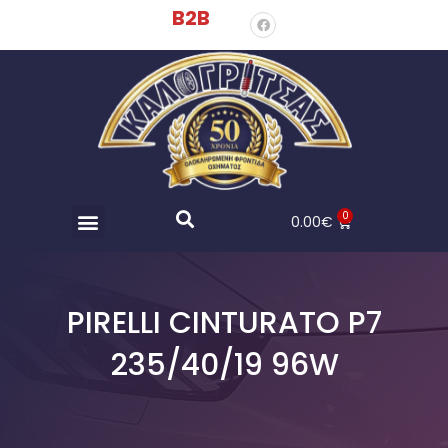
B2B
0
0.00
€
PIRELLI CINTURATO P7
235/40/19 96W