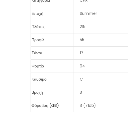
Κατηγορία
CAR
Εποχή
Summer
Πλάτος
215
Προφίλ
55
Ζάντα
17
Φορτίο
94
Καύσιμο
C
Βροχή
B
Θόρυβος (dB)
B (71db)