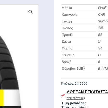
Μάρκα
Pirelli
Κατηγορία
CAR
Εποχή
Summ
Πλάτος
215
Προφίλ
55
Ζάντα
17
Φορτίο
94
Καύσιμο
C
Βροχή
B
Θόρυβος (dB)
B (71
Κωδικός:
2419500
ΔΩΡΕΆΝ ΕΓΚΑΤΆΣΤΑΣ
ΠΕΡΙΣΣΌΤΕΡΑ)
Τιμή μονάδας:
Τιμή τετράδας: