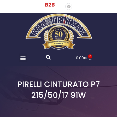
B2B
0
0.00
€
PIRELLI CINTURATO P7
215/50/17 91W