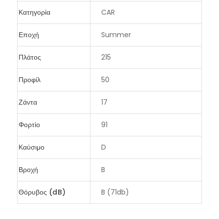
Κατηγορία
CAR
Εποχή
Summer
Πλάτος
215
Προφίλ
50
Ζάντα
17
Φορτίο
91
Καύσιμο
D
Βροχή
B
Θόρυβος (dB)
B (71db)