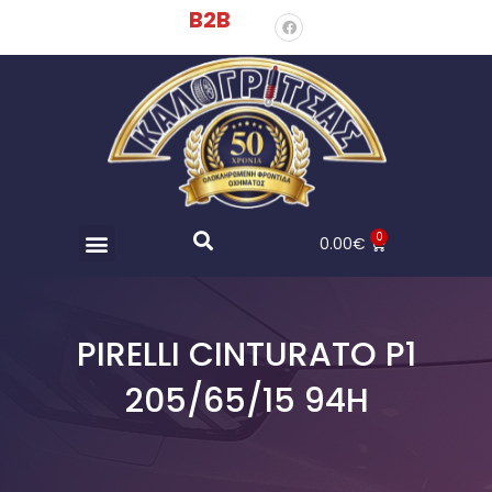
B2B
0
0.00
€
PIRELLI CINTURATO P1
205/65/15 94H