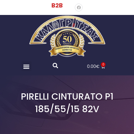
B2B
0
0.00
€
PIRELLI CINTURATO P1
185/55/15 82V