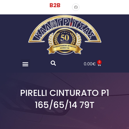
B2B
0
0.00
€
PIRELLI CINTURATO P1
165/65/14 79T