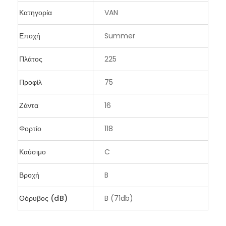
Κατηγορία
VAN
Εποχή
Summer
Πλάτος
225
Προφίλ
75
Ζάντα
16
Φορτίο
118
Καύσιμο
C
Βροχή
B
Θόρυβος (dB)
B (71db)