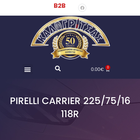
B2B
0
0.00
€
PIRELLI CARRIER 225/75/16
118R