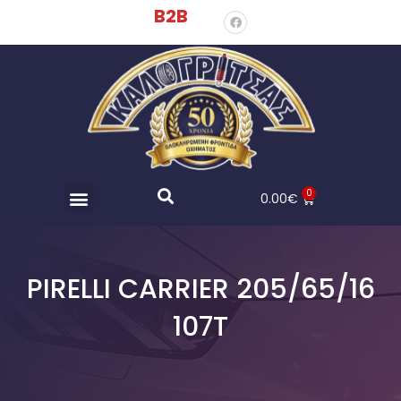
B2B
0
0.00
€
PIRELLI CARRIER 205/65/16
107T