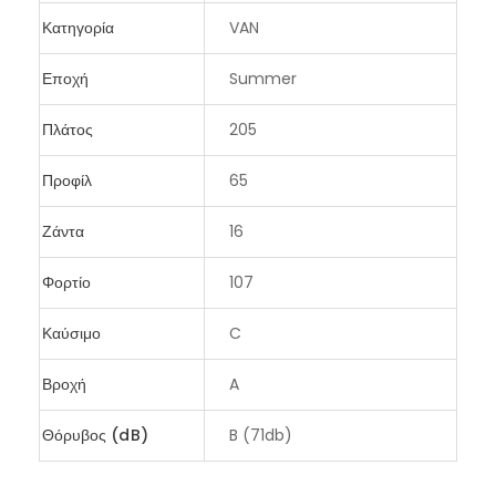
Κατηγορία
VAN
Εποχή
Summer
Πλάτος
205
Προφίλ
65
Ζάντα
16
Φορτίο
107
Καύσιμο
C
Βροχή
A
Θόρυβος (dB)
B (71db)