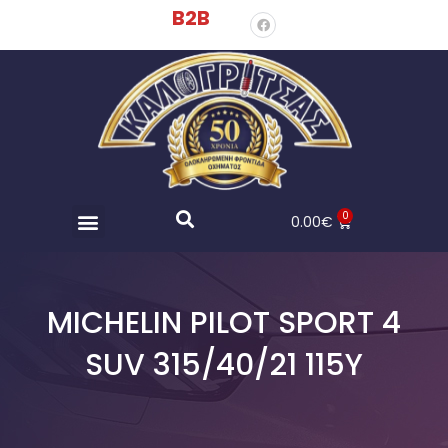
B2B
0
0.00
€
MICHELIN PILOT SPORT 4
SUV 315/40/21 115Y