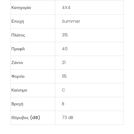
Κατηγορία
4X4
Εποχή
Summer
Πλάτος
315
Προφίλ
40
Ζάντα
21
Φορτίο
115
Καύσιμο
C
Βροχή
B
Θόρυβος (dB)
73 dB