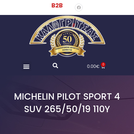
B2B
0
0.00
€
MICHELIN PILOT SPORT 4
SUV 265/50/19 110Y