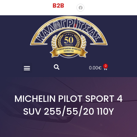
B2B
0
0.00
€
MICHELIN PILOT SPORT 4
SUV 255/55/20 110Y