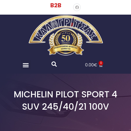
B2B
0
0.00
€
MICHELIN PILOT SPORT 4
SUV 245/40/21 100V