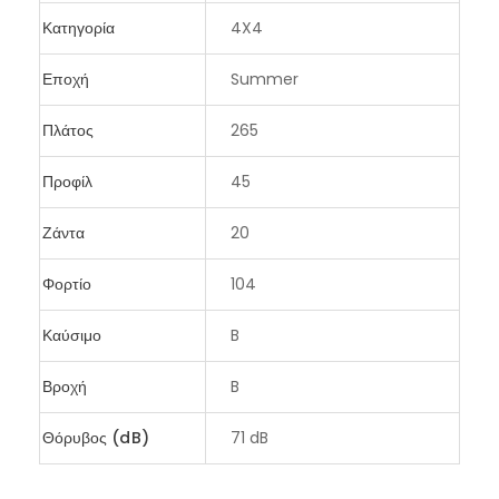
Κατηγορία
4X4
Εποχή
Summer
Πλάτος
265
Προφίλ
45
Ζάντα
20
Φορτίο
104
Καύσιμο
B
Βροχή
B
Θόρυβος (dB)
71 dB