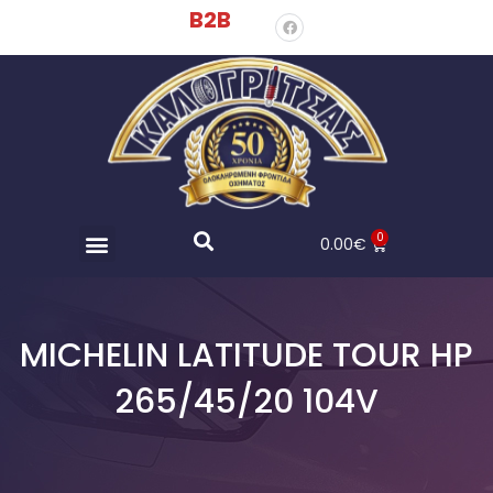
B2B
0
0.00
€
MICHELIN LATITUDE TOUR HP
265/45/20 104V