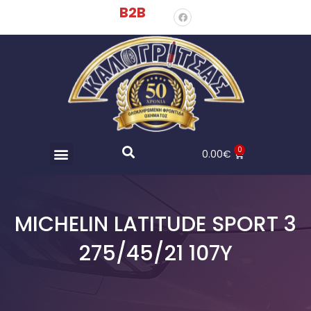
B2B
0
0.00
€
MICHELIN LATITUDE SPORT 3
275/45/21 107Y