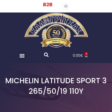
B2B
0
0.00
€
MICHELIN LATITUDE SPORT 3
265/50/19 110Y