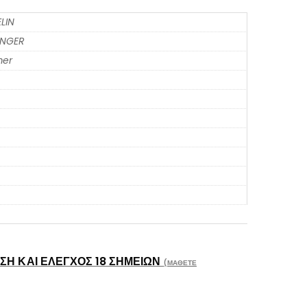
LIN
ENGER
er
Η ΚΑΙ ΈΛΕΓΧΟΣ 18 ΣΗΜΕΊΩΝ
(ΜΆΘΕΤΕ