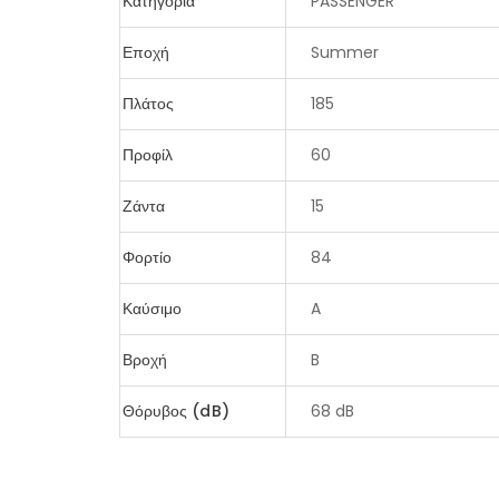
Κατηγορία
PASSENGER
Εποχή
Summer
Πλάτος
185
Προφίλ
60
Ζάντα
15
Φορτίο
84
Καύσιμο
A
Βροχή
B
Θόρυβος (dB)
68 dB