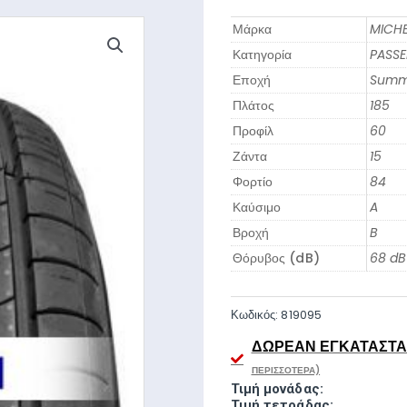
Μάρκα
MICHE
Κατηγορία
PASS
Εποχή
Summ
Πλάτος
185
Προφίλ
60
Ζάντα
15
Φορτίο
84
Καύσιμο
A
Βροχή
B
Θόρυβος (dB)
68 dB
Κωδικός:
819095
ΔΩΡΕΆΝ ΕΓΚΑΤΆΣΤΑΣ
ΠΕΡΙΣΣΌΤΕΡΑ)
Τιμή μονάδας:
Τιμή τετράδας: