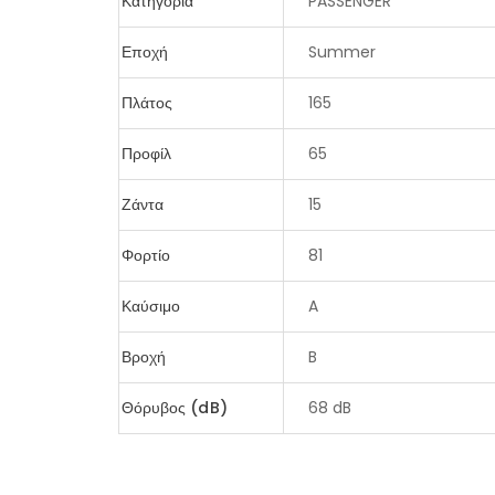
Κατηγορία
PASSENGER
Εποχή
Summer
Πλάτος
165
Προφίλ
65
Ζάντα
15
Φορτίο
81
Καύσιμο
A
Βροχή
B
Θόρυβος (dB)
68 dB