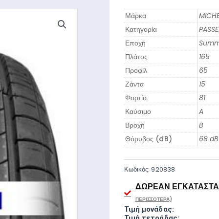
Μάρκα
MICHE
Κατηγορία
PASS
Εποχή
Summ
Πλάτος
165
Προφίλ
65
Ζάντα
15
Φορτίο
81
Καύσιμο
A
Βροχή
B
Θόρυβος (dB)
68 dB
Κωδικός:
920838
ΔΩΡΕΆΝ ΕΓΚΑΤΆΣΤΑΣ
ΠΕΡΙΣΣΌΤΕΡΑ)
Τιμή μονάδας:
Τιμή τετράδας: