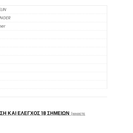
LIN
ENGER
er
Η ΚΑΙ ΈΛΕΓΧΟΣ 18 ΣΗΜΕΊΩΝ
(ΜΆΘΕΤΕ