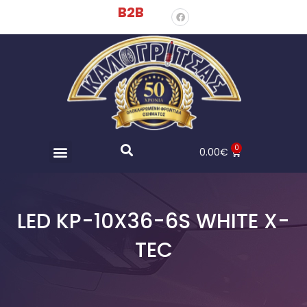
B2B
0
0.00
€
LED KP-10X36-6S WHITE X-
TEC