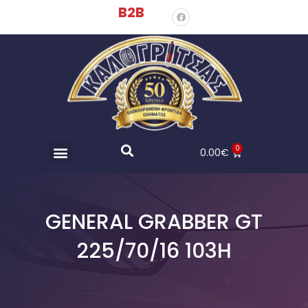
B2B
0
0.00
€
GENERAL GRABBER GT
225/70/16 103H