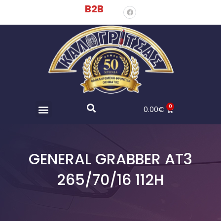
B2B
0
0.00
€
GENERAL GRABBER AT3
265/70/16 112H