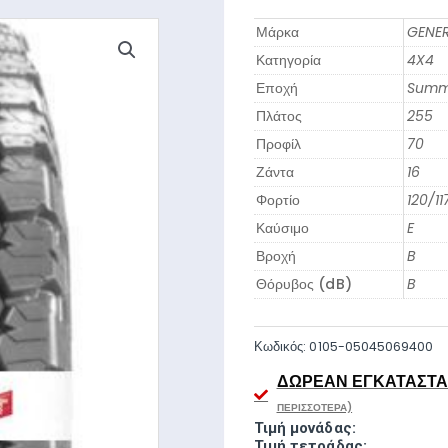
Μάρκα
GENE
Κατηγορία
4X4
Εποχή
Summ
Πλάτος
255
Προφίλ
70
Ζάντα
16
Φορτίο
120/11
Καύσιμο
E
Βροχή
B
Θόρυβος (dB)
B
Κωδικός:
0105-05045069400
ΔΩΡΕΆΝ ΕΓΚΑΤΆΣΤΑΣ
ΠΕΡΙΣΣΌΤΕΡΑ)
Τιμή μονάδας:
Τιμή τετράδας: