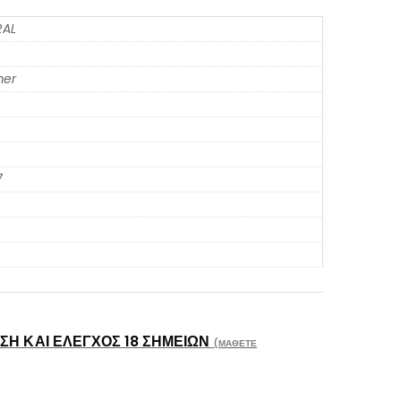
RAL
er
7
Η ΚΑΙ ΈΛΕΓΧΟΣ 18 ΣΗΜΕΊΩΝ
(ΜΆΘΕΤΕ