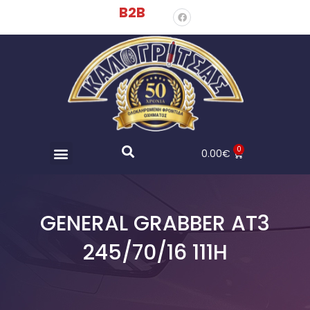
B2B
0
0.00
€
GENERAL GRABBER AT3
245/70/16 111H