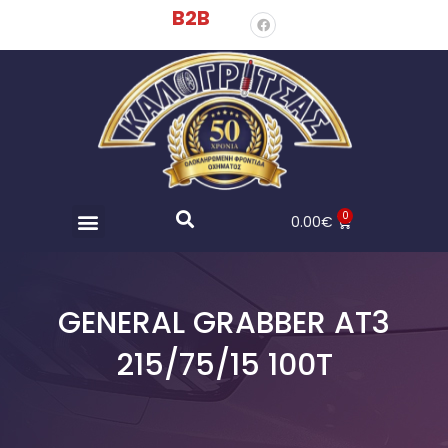
B2B
0
0.00
€
GENERAL GRABBER AT3
215/75/15 100T