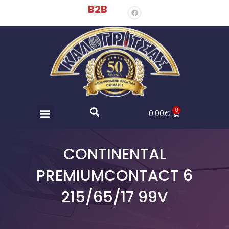
B2B
0
0.00
€
CONTINENTAL
PREMIUMCONTACT 6
215/65/17 99V