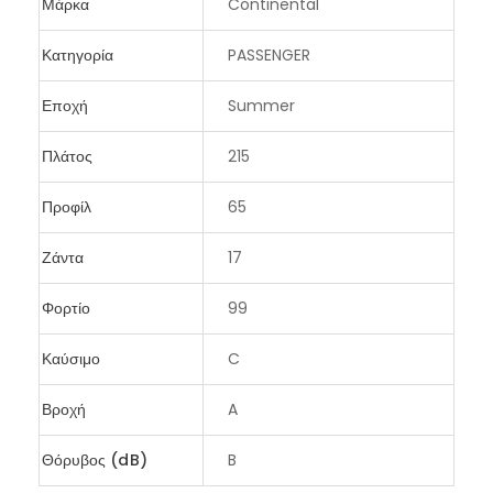
Μάρκα
Continental
Κατηγορία
PASSENGER
Εποχή
Summer
Πλάτος
215
Προφίλ
65
Ζάντα
17
Φορτίο
99
Καύσιμο
C
Βροχή
A
Θόρυβος (dB)
B