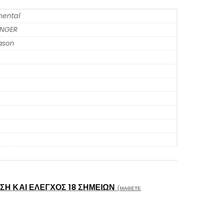
nental
ENGER
eason
Η ΚΑΙ ΈΛΕΓΧΟΣ 18 ΣΗΜΕΊΩΝ
(ΜΆΘΕΤΕ