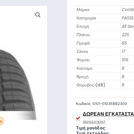
Μάρκα
Conti
Κατηγορία
PASS
Εποχή
All S
Πλάτος
225
Προφίλ
65
Ζάντα
17
Φορτίο
106
Καύσιμο
B
Βροχή
B
Θόρυβος (dB)
B
Κωδικός:
0101-01035882300
ΔΩΡΕΆΝ ΕΓΚΑΤΆΣΤΑΣ
ΠΕΡΙΣΣΌΤΕΡΑ)
Τιμή μονάδας:
Τιμή τετράδας: