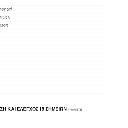
nental
ENGER
eason
Η ΚΑΙ ΈΛΕΓΧΟΣ 18 ΣΗΜΕΊΩΝ
(ΜΆΘΕΤΕ