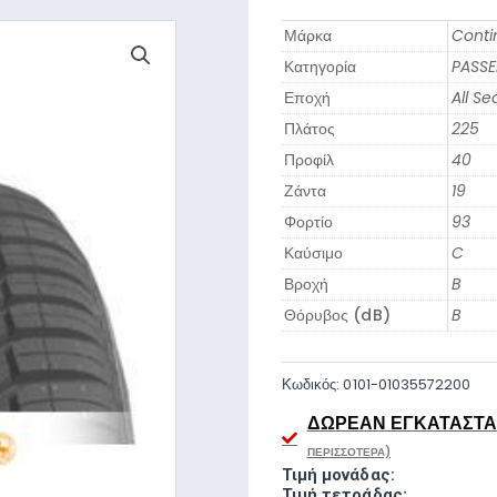
Μάρκα
Conti
Κατηγορία
PASS
Εποχή
All S
Πλάτος
225
Προφίλ
40
Ζάντα
19
Φορτίο
93
Καύσιμο
C
Βροχή
B
Θόρυβος (dB)
B
Κωδικός:
0101-01035572200
ΔΩΡΕΆΝ ΕΓΚΑΤΆΣΤΑΣ
ΠΕΡΙΣΣΌΤΕΡΑ)
Τιμή μονάδας:
Τιμή τετράδας: