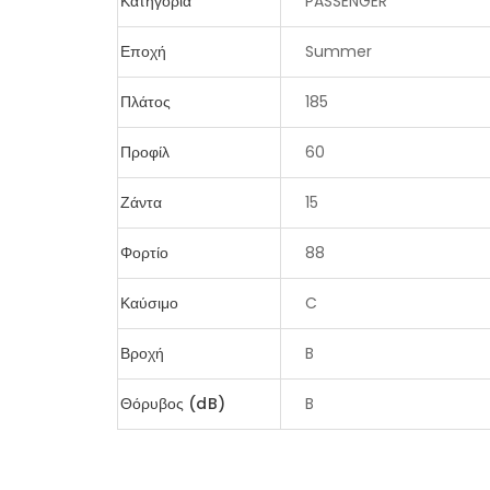
Κατηγορία
PASSENGER
Εποχή
Summer
Πλάτος
185
Προφίλ
60
Ζάντα
15
Φορτίο
88
Καύσιμο
C
Βροχή
B
Θόρυβος (dB)
B