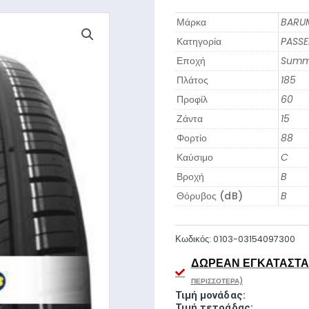
Μάρκα
BARU
Κατηγορία
PASS
Εποχή
Summ
Πλάτος
185
Προφίλ
60
Ζάντα
15
Φορτίο
88
Καύσιμο
C
Βροχή
B
Θόρυβος (dB)
B
Κωδικός:
0103-03154097300
ΔΩΡΕΆΝ ΕΓΚΑΤΆΣΤΑΣ
ΠΕΡΙΣΣΌΤΕΡΑ)
Τιμή μονάδας:
Τιμή τετράδας: