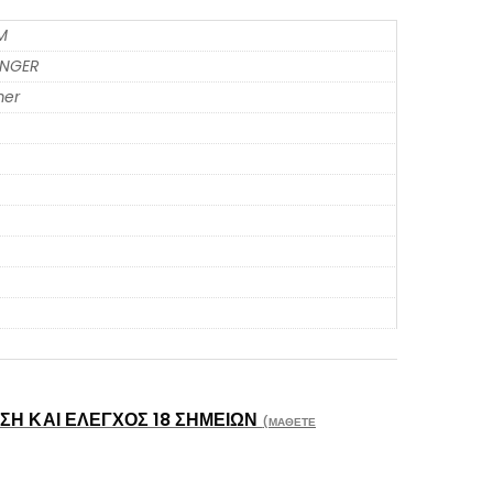
M
ENGER
er
Η ΚΑΙ ΈΛΕΓΧΟΣ 18 ΣΗΜΕΊΩΝ
(ΜΆΘΕΤΕ