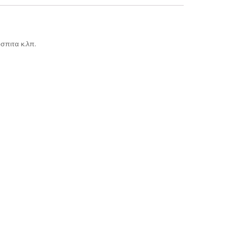
σπιτα κ.λπ.