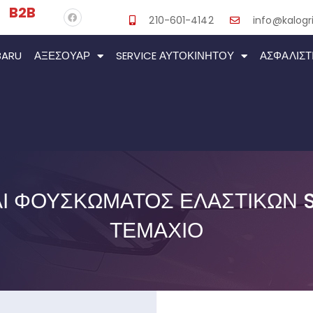
B2B
210-601-4142
info@kalogri
BARU
ΑΞΕΣΟΥΆΡ
SERVICE ΑΥΤΟΚΙΝΉΤΟΥ
ΑΣΦΑΛΙΣΤ
Ι ΦΟΥΣΚΏΜΑΤΟΣ ΕΛΑΣΤΙΚΏΝ S
ΤΕΜΆΧΙΟ