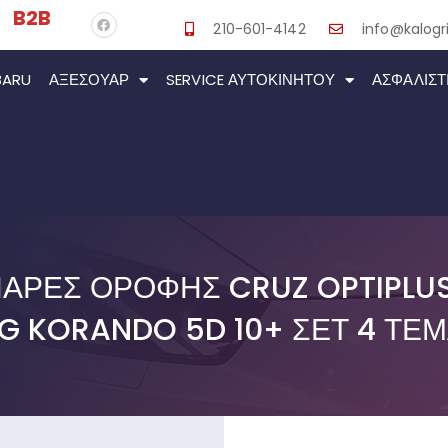
B2B
210-601-4142
info@kalogri
BARU
ΑΞΕΣΟΥΆΡ
SERVICE ΑΥΤΟΚΙΝΉΤΟΥ
ΑΣΦΑΛΙΣΤ
ΜΠΆΡΕΣ ΟΡΟΦΉΣ CRUZ OPTIPLUS
G KORANDO 5D 10+ ΣΕΤ 4 ΤΕΜ