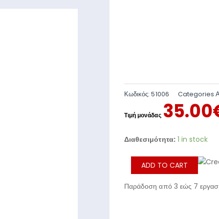
Κωδικός:
51006
Categories
35.00
Διαθεσιμότητα:
1 in stock
ADD TO CART
Παράδοση από 3 εώς 7 εργασι