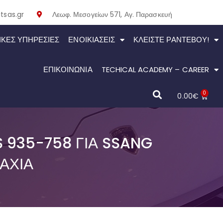
tsas.gr
Λεωφ. Μεσογείων 571, Αγ. Παρασκευή
ΙΚΕΣ ΥΠΗΡΕΣΙΕΣ
ΕΝΟΙΚΙΆΣΕΙΣ
ΚΛΕΊΣΤΕ ΡΑΝΤΕΒΟΎ!
ΕΠΙΚΟΙΝΩΝΙΑ
TECHICAL ACADEMY – CAREER
0
0.00
€
 935-758 ΓΙΑ SSANG
ΆΧΙΑ