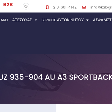
B2B
210-601-4142
info@kalogri
BARU
ΑΞΕΣΟΥΆΡ
SERVICE ΑΥΤΟΚΙΝΉΤΟΥ
ΑΣΦΑΛΙΣΤ
UZ 935-904 AU A3 SPORTBAC