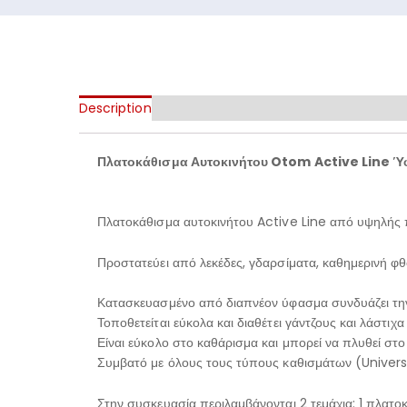
Description
Πλατοκάθισμα Αυτοκινήτου Otom Active Line Ύ
Πλατοκάθισμα αυτοκινήτου Active Line από υψηλής
Προστατεύει από λεκέδες, γδαρσίματα, καθημερινή φθο
Κατασκευασμένο από διαπνέον ύφασμα συνδυάζει την 
Τοποθετείται εύκολα και διαθέτει γάντζους και λάστιχ
Είναι εύκολο στο καθάρισμα και μπορεί να πλυθεί στο
Συμβατό με όλους τους τύπους καθισμάτων (Univers
Στην συσκευασία περιλαμβάνονται 2 τεμάχια: 1 πλατο