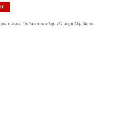
RT
μες ημέρες, έξοδα αποστολής 7€ μέχρι 4kg βάρος