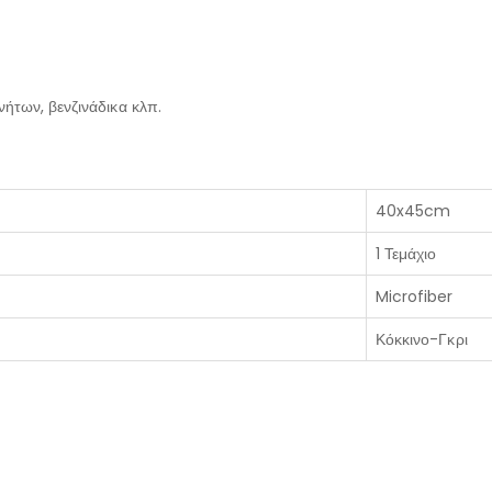
ινήτων, βενζινάδικα κλπ.
40x45cm
1 Τεμάχιο
Microfiber
Κόκκινο-Γκρι