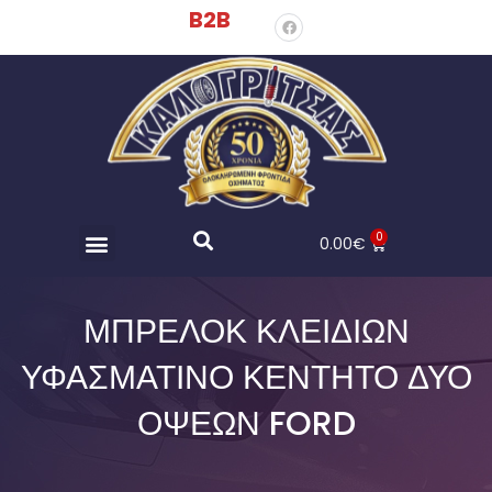
B2B
0
0.00
€
ΜΠΡΕΛΌΚ ΚΛΕΙΔΙΏΝ
ΥΦΑΣΜΆΤΙΝΟ ΚΕΝΤΗΤΌ ΔΎΟ
ΌΨΕΩΝ FORD