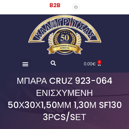
B2B
0
0.00
€
ΜΠΑΡΑ CRUΖ 923-064
ΕΝΙΣΧΥΜΕΝΗ
50Χ30Χ1,50ΜΜ 1,30Μ SF130
3ΡCS/SΕΤ