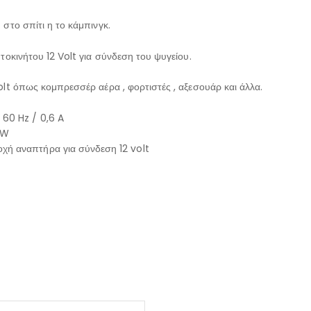
στο σπίτι η το κάμπινγκ.
τοκινήτου 12 Volt για σύνδεση του ψυγείου.
lt όπως κομπρεσσέρ αέρα , φορτιστές , αξεσουάρ και άλλα.
 60 Hz / 0,6 A
 W
χή αναπτήρα για σύνδεση 12 volt