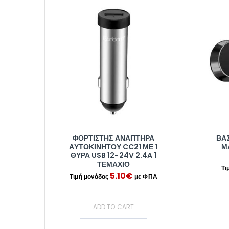
ΦΟΡΤΙΣΤΉΣ ΑΝΑΠΤΉΡΑ
ΒΆ
ΑΥΤΟΚΙΝΉΤΟΥ CC21 ΜΕ 1
Μ
ΘΎΡΑ USB 12-24V 2.4A 1
ΤΕΜΆΧΙΟ
5.10
€
ADD TO CART