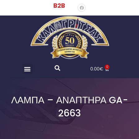
B2B
0
0.00
€
ΛΑΜΠΑ – ΑΝΑΠΤΗΡΑ GA-
2663