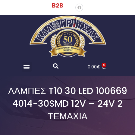
B2B
0
0.00
€
ΛΆΜΠΕΣ T10 30 LED 100669
4014-30SMD 12V – 24V 2
ΤΕΜΆΧΙΑ