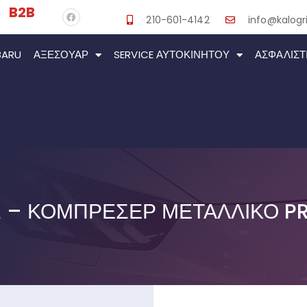
B2B
210-601-4142
info@kalogri
BARU
ΑΞΕΣΟΥΆΡ
SERVICE ΑΥΤΟΚΙΝΉΤΟΥ
ΑΣΦΑΛΙΣΤ
– ΚΟΜΠΡΕΣΈΡ ΜΕΤΑΛΛΙΚΌ PR