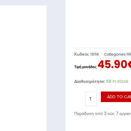
Κωδικός:
15114
Categories
Ηλ
45.90
Διαθεσιμότητα:
68 in stock
ADD TO CA
Παράδοση από 3 εώς 7 εργασι