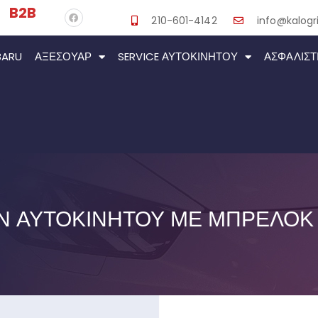
B2B
210-601-4142
info@kalogri
BARU
ΑΞΕΣΟΥΆΡ
SERVICE ΑΥΤΟΚΙΝΉΤΟΥ
ΑΣΦΑΛΙΣΤ
Ν ΑΥΤΟΚΙΝΉΤΟΥ ΜΕ ΜΠΡΕΛΌΚ 