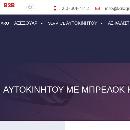
B2B
210-601-4142
info@kalogri
BARU
ΑΞΕΣΟΥΆΡ
SERVICE ΑΥΤΟΚΙΝΉΤΟΥ
ΑΣΦΑΛΙΣΤ
 ΑΥΤΟΚΙΝΉΤΟΥ ΜΕ ΜΠΡΕΛΌΚ 