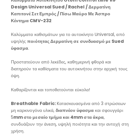
Design Universal Sued / Rachel / Δερματίνη
Καπιτονέ Σετ Εμπρός / Πίσω Μαύρο Με Άσπρο
Κέντημα CMV-232
Καλύμματα καθισμάτων για το αυτοκίνητο Universal, από
υψηλής
ποιότητας Δερματίνη σε συνδυασμό με Sued
ύφασμα
.
Προστατεύουν από λεκέδες, καθημερινή φθορά και
διατηρούν τα καθίσματα του αυτοκινήτου στην αρχική τους
όψη.
Καθαρίζονται και τοποθετούνται εύκολα!
Breathable
Fabric:
Kατασκευασμένα από 3 στρώσεων
μη καρκινογόνα υλικά,
διαπνέον ύφασμα
και σφουγγάρι
5
mm στο μεσαίο τμήμα και 4
mm στα άκρα
,
συνδυάζουν την άνεση, υψηλή ποιότητα και την αντοχή στη
χρήση.