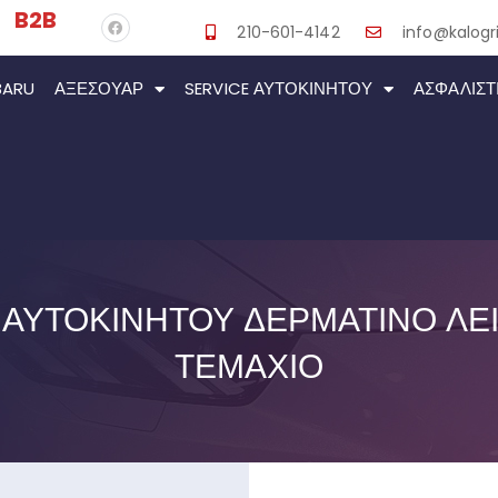
B2B
210-601-4142
info@kalogri
BARU
ΑΞΕΣΟΥΆΡ
SERVICE ΑΥΤΟΚΙΝΉΤΟΥ
ΑΣΦΑΛΙΣΤ
ΑΥΤΟΚΙΝΉΤΟΥ ΔΕΡΜΆΤΙΝΟ ΛΕΊΟ
ΤΕΜΆΧΙΟ