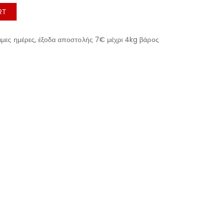
RT
μες ημέρες, έξοδα αποστολής 7€ μέχρι 4kg βάρος