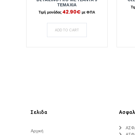
ΤΕΜΆΧΙΑ
42.90
€
ADD TO CART
Σελιδα
Ασφαλ
ΑΣΦ
Αρχική
ΑΣΦ