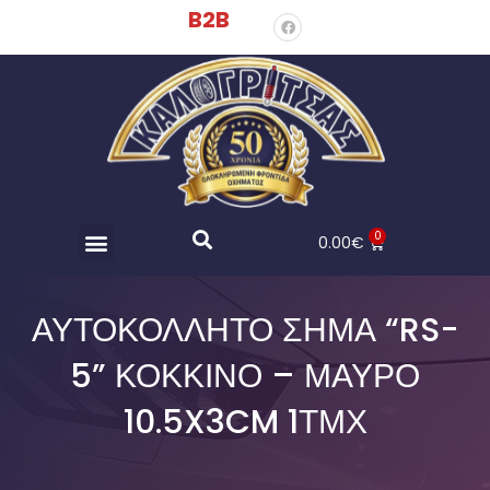
B2B
0
0.00
€
ΑΥΤΟΚΌΛΛΗΤΟ ΣΉΜΑ “RS-
5” ΚΌΚΚΙΝΟ – ΜΑΎΡΟ
10.5X3CM 1ΤΜΧ