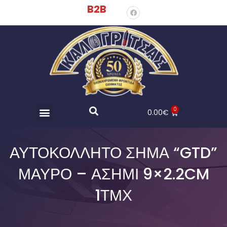
B2B
0
0.00
€
ΑΥΤΟΚΌΛΛΗΤΟ ΣΉΜΑ “GTD”
ΜΑΎΡΟ – ΑΣΗΜΊ 9×2.2CM
1ΤΜΧ