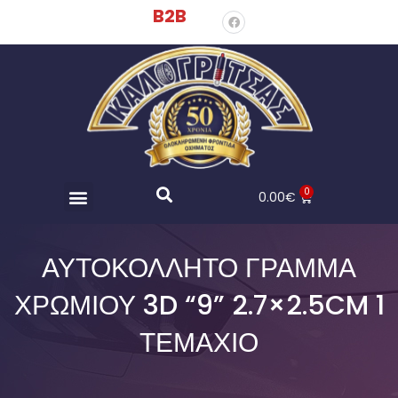
B2B
0
0.00
€
ΑΥΤΟΚΌΛΛΗΤΟ ΓΡΆΜΜΑ
ΧΡΩΜΊΟΥ 3D “9” 2.7×2.5CM 1
ΤΕΜΆΧΙΟ