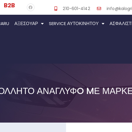
B2B
210-601-4142
info@kalogri
BARU
ΑΞΕΣΟΥΆΡ
SERVICE ΑΥΤΟΚΙΝΉΤΟΥ
ΑΣΦΑΛΙΣΤ
ΌΛΛΗΤΟ ΑΝΆΓΛΥΦO MΕ ΜΆΡΚΕ