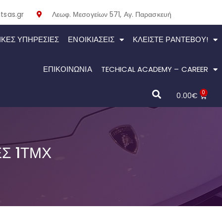
tsas.gr
Λεωφ. Μεσογείων 571, Αγ. Παρασκευή
ΙΚΕΣ ΥΠΗΡΕΣΙΕΣ
ΕΝΟΙΚΙΆΣΕΙΣ
ΚΛΕΊΣΤΕ ΡΑΝΤΕΒΟΎ!
ΕΠΙΚΟΙΝΩΝΙΑ
TECHICAL ACADEMY – CAREER
0
0.00
€
Σ 1ΤΜΧ