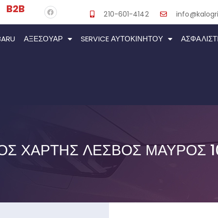
B2B
210-601-4142
info@kalogri
BARU
ΑΞΕΣΟΥΆΡ
SERVICE ΑΥΤΟΚΙΝΉΤΟΥ
ΑΣΦΑΛΙΣΤ
Σ ΧΆΡΤΗΣ ΛΈΣΒΟΣ ΜΑΎΡΟΣ 1