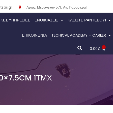
tsas.gr
Λεωφ. Μεσογείων 571, Αγ. Παρασκευή
ΙΚΕΣ ΥΠΗΡΕΣΙΕΣ
ΕΝΟΙΚΙΆΣΕΙΣ
ΚΛΕΊΣΤΕ ΡΑΝΤΕΒΟΎ!
ΕΠΙΚΟΙΝΩΝΙΑ
TECHICAL ACADEMY – CAREER
0
0.00
€
0×7.5CM 1ΤΜΧ