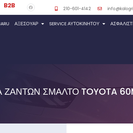
B2B
210-601-4142
info@kalogri
BARU
ΑΞΕΣΟΥΆΡ
SERVICE ΑΥΤΟΚΙΝΉΤΟΥ
ΑΣΦΑΛΙΣΤ
 ΖΑΝΤΏΝ ΣΜΆΛΤΟ TOYOTA 60