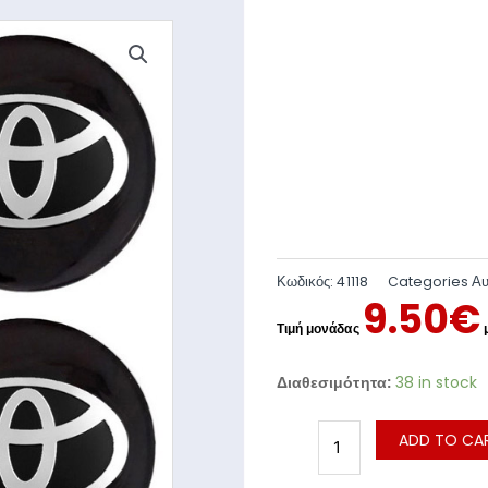
Κωδικός:
41118
Categories
Αυ
9.50
€
Διαθεσιμότητα:
38 in stock
ADD TO CA