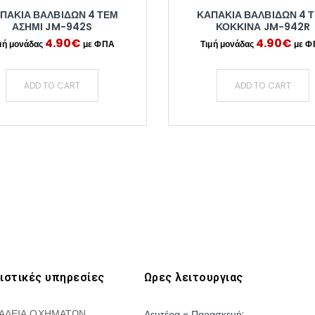
ΠΑΚΙΑ ΒΑΛΒΙΔΩΝ 4 ΤΕΜ
ΚΑΠΑΚΙΑ ΒΑΛΒΙΔΩΝ 4 
ΑΣΗΜΙ JM-942S
ΚΟΚΚΙΝΑ JM-942R
4.90
€
4.90
€
ADD TO CART
ADD TO CART
ιστικές υπηρεσίες
Ωρες λειτουργιας
ΑΛΕΙΑ ΟΧΗΜΑΤΩΝ
Δευτέρα - Παρασκευή: